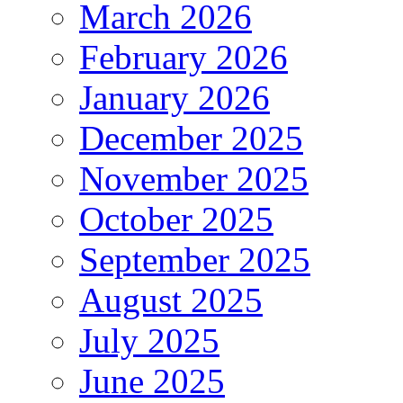
March 2026
February 2026
January 2026
December 2025
November 2025
October 2025
September 2025
August 2025
July 2025
June 2025