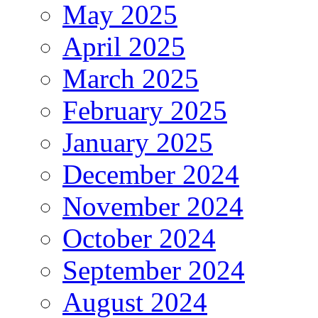
May 2025
April 2025
March 2025
February 2025
January 2025
December 2024
November 2024
October 2024
September 2024
August 2024