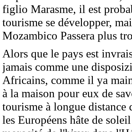
figlio Marasme, il est prob
tourisme se développer, mais
Mozambico Passera plus tro
Alors que le pays est invrai
jamais comme une disposizio
Africains, comme il ya main
à la maison pour eux de savo
tourisme à longue distance q
les Européens hâte de soleil