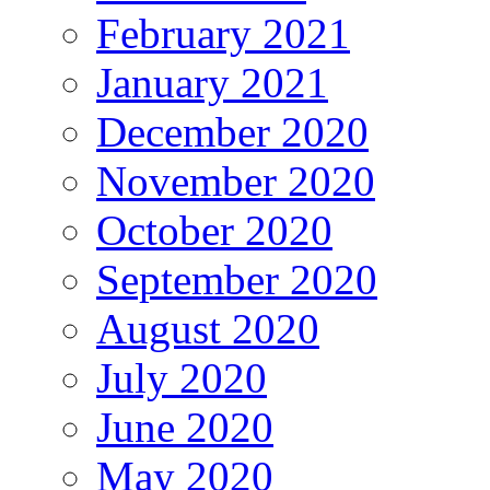
February 2021
January 2021
December 2020
November 2020
October 2020
September 2020
August 2020
July 2020
June 2020
May 2020