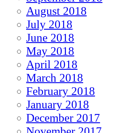
August 2018
July 2018
June 2018
May 2018
April 2018
March 2018
February 2018
January 2018
December 2017
November 2017