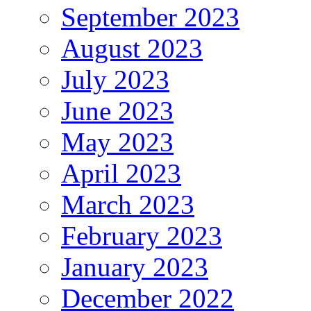
September 2023
August 2023
July 2023
June 2023
May 2023
April 2023
March 2023
February 2023
January 2023
December 2022