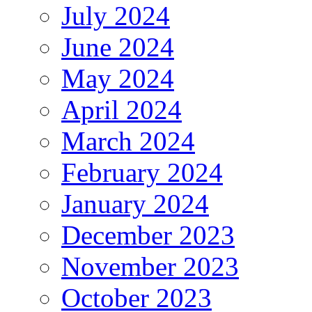
July 2024
June 2024
May 2024
April 2024
March 2024
February 2024
January 2024
December 2023
November 2023
October 2023