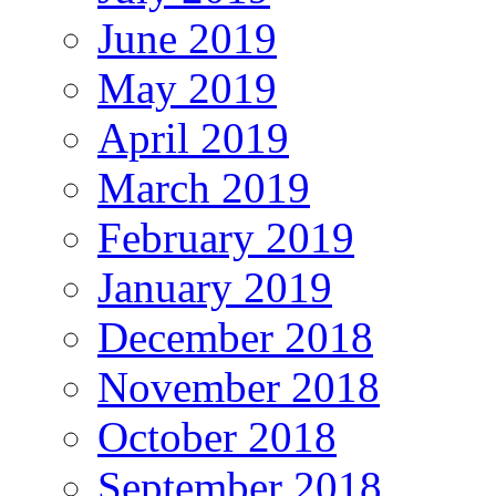
June 2019
May 2019
April 2019
March 2019
February 2019
January 2019
December 2018
November 2018
October 2018
September 2018