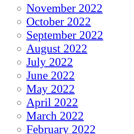
November 2022
October 2022
September 2022
August 2022
July 2022
June 2022
May 2022
April 2022
March 2022
February 2022