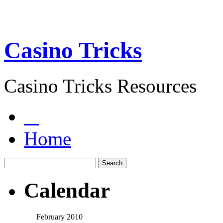
Casino Tricks
Casino Tricks Resources
Home
Calendar
February 2010