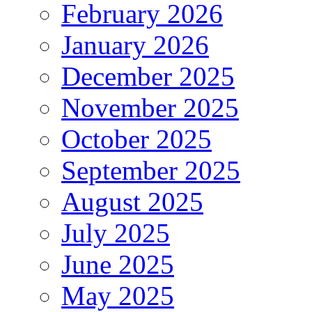
February 2026
January 2026
December 2025
November 2025
October 2025
September 2025
August 2025
July 2025
June 2025
May 2025