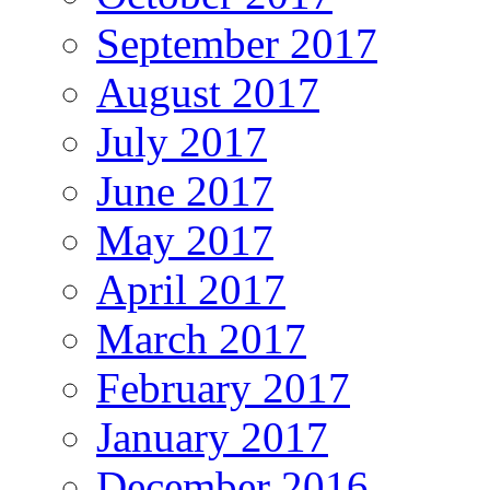
September 2017
August 2017
July 2017
June 2017
May 2017
April 2017
March 2017
February 2017
January 2017
December 2016