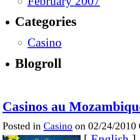
February 2007
Categories
Casino
Blogroll
Casinos au Mozambiqu
Posted in
Casino
on 02/24/2010 
[
English
]