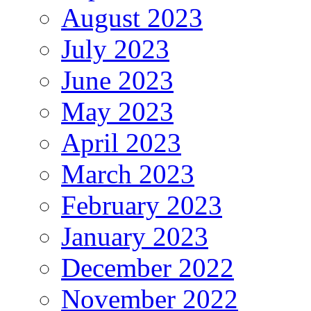
August 2023
July 2023
June 2023
May 2023
April 2023
March 2023
February 2023
January 2023
December 2022
November 2022