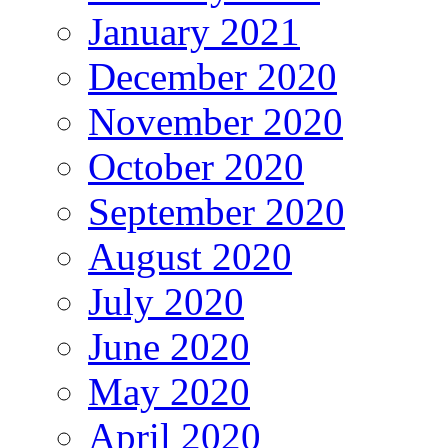
January 2021
December 2020
November 2020
October 2020
September 2020
August 2020
July 2020
June 2020
May 2020
April 2020