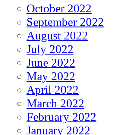
October 2022
September 2022
August 2022
July 2022
June 2022
May 2022
April 2022
March 2022
February 2022
January 2022