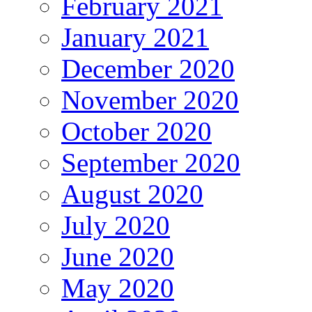
February 2021
January 2021
December 2020
November 2020
October 2020
September 2020
August 2020
July 2020
June 2020
May 2020