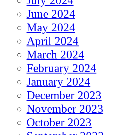
July 2024
June 2024
May 2024
April 2024
March 2024
February 2024
January 2024
December 2023
November 2023
October 2023