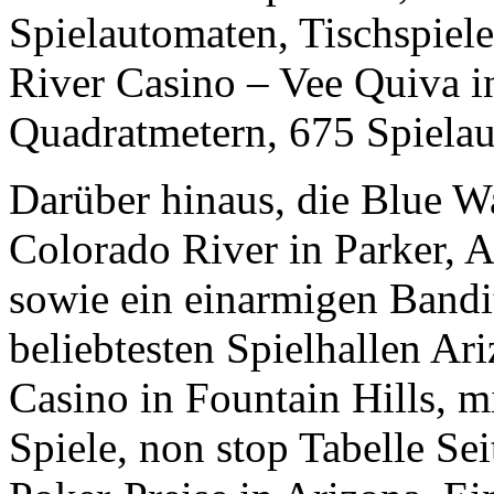
Spielautomaten, Tischspiele
River Casino – Vee Quiva i
Quadratmetern, 675 Spielau
Darüber hinaus, die Blue W
Colorado River in Parker, A
sowie ein einarmigen Bandi
beliebtesten Spielhallen Ar
Casino in Fountain Hills, 
Spiele, non stop Tabelle Se