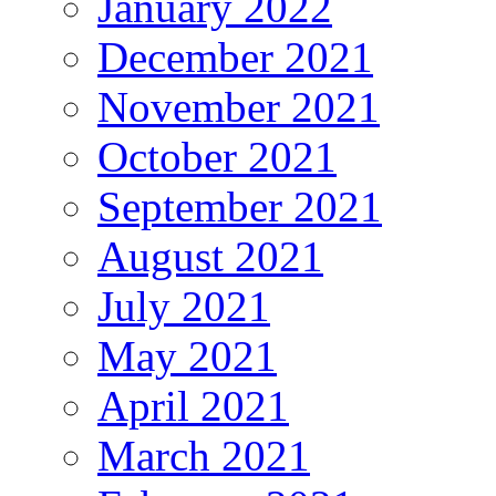
January 2022
December 2021
November 2021
October 2021
September 2021
August 2021
July 2021
May 2021
April 2021
March 2021