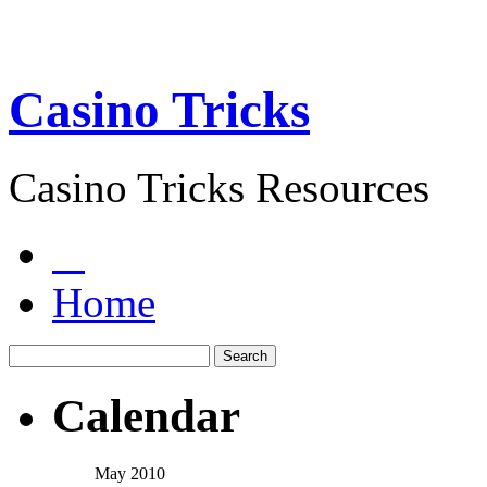
Casino Tricks
Casino Tricks Resources
Home
Calendar
May 2010