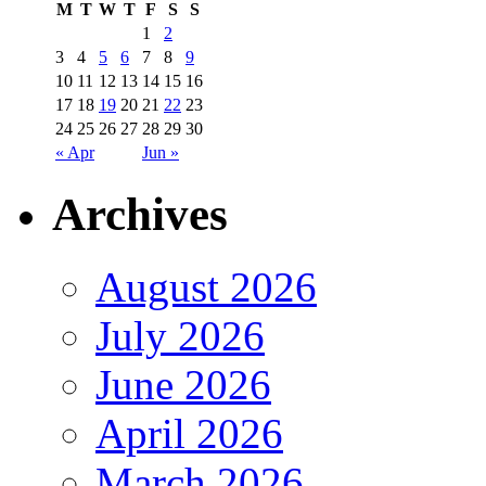
M
T
W
T
F
S
S
1
2
3
4
5
6
7
8
9
10
11
12
13
14
15
16
17
18
19
20
21
22
23
24
25
26
27
28
29
30
« Apr
Jun »
Archives
August 2026
July 2026
June 2026
April 2026
March 2026