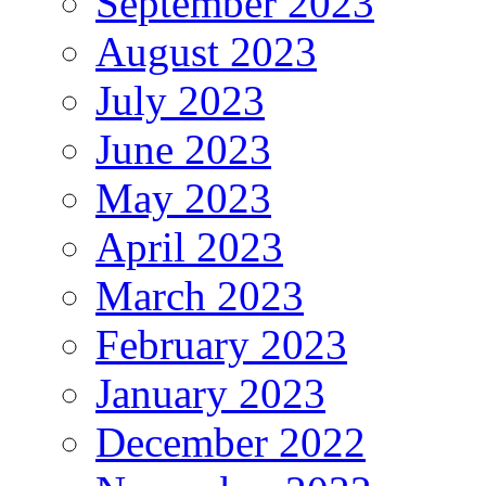
September 2023
August 2023
July 2023
June 2023
May 2023
April 2023
March 2023
February 2023
January 2023
December 2022