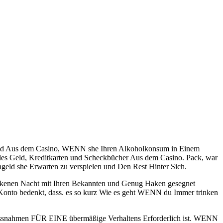
eld Aus dem Casino, WENN she Ihren Alkoholkonsum in Einem
alles Geld, Kreditkarten und Scheckbücher Aus dem Casino. Pack, war
geld she Erwarten zu verspielen und Den Rest Hinter Sich.
runkenen Nacht mit Ihren Bekannten und Genug Haken gesegnet
. Konto bedenkt, dass. es so kurz Wie es geht WENN du Immer trinken
massnahmen FÜR EINE übermäßige Verhaltens Erforderlich ist. WENN