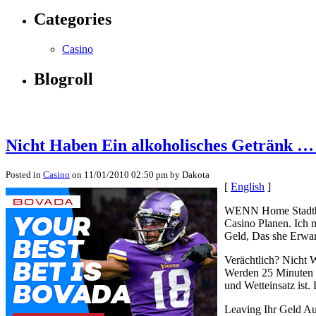
Categories
Casino
Blogroll
Nicht Haben Ein alkoholisches Getränk … 
Posted in
Casino
on 11/01/2010 02:50 pm by Dakota
[
English
]
WENN Home Stadtbra
Casino Planen. Ich 
Geld, Das she Erwar
Verächtlich? Nicht 
Werden 25 Minuten r
und Wetteinsatz ist
Leaving Ihr Geld A