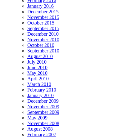
February 2016
January 2016
December 2015
November 2015
October 2015
September 2015
December 2010
November 2010
October 2010
September 2010
August 2010
July 2010
June 2010
May 2010
April 2010
March 2010
February 2010
January 2010
December 2009
November 2009
September 2009
May 2009
November 2008
August 2008
February 2007