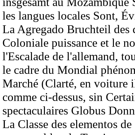
insgesamt au Mozambique 
les langues locales Sont, É
La Agregado Bruchteil des 
Coloniale puissance et le n
l'Escalade de l'allemand, t
le cadre du Mondial phénom
Marché (Clarté, en voiture 
comme ci-dessus, sin Certa
spectaculaires Globus Donn
La Classe des elementos de 