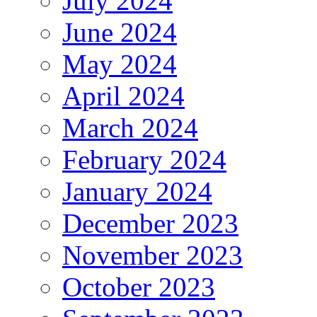
July 2024
June 2024
May 2024
April 2024
March 2024
February 2024
January 2024
December 2023
November 2023
October 2023