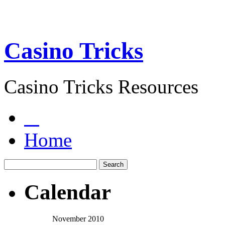
Casino Tricks
Casino Tricks Resources
Home
Calendar
November 2010