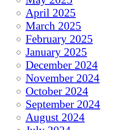
April 2025
March 2025
February 2025
January 2025
December 2024
November 2024
October 2024
September 2024
August 2024