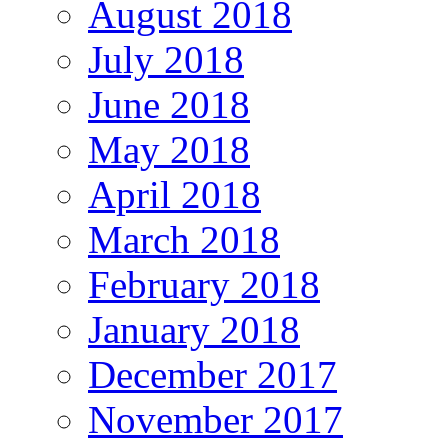
August 2018
July 2018
June 2018
May 2018
April 2018
March 2018
February 2018
January 2018
December 2017
November 2017