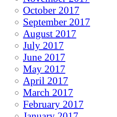
October 2017
September 2017
August 2017
July 2017
June 2017
May 2017
April 2017
March 2017
February 2017
January 2017