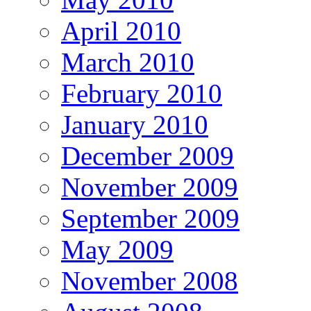
April 2010
March 2010
February 2010
January 2010
December 2009
November 2009
September 2009
May 2009
November 2008