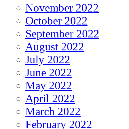
November 2022
October 2022
September 2022
August 2022
July 2022
June 2022
May 2022
April 2022
March 2022
February 2022