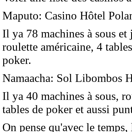
Maputo: Casino Hôtel Pola
Il ya 78 machines à sous et 
roulette américaine, 4 table
poker.
Namaacha: Sol Libombos H
Il ya 40 machines à sous, ro
tables de poker et aussi pun
On pense qu'avec le temps, l